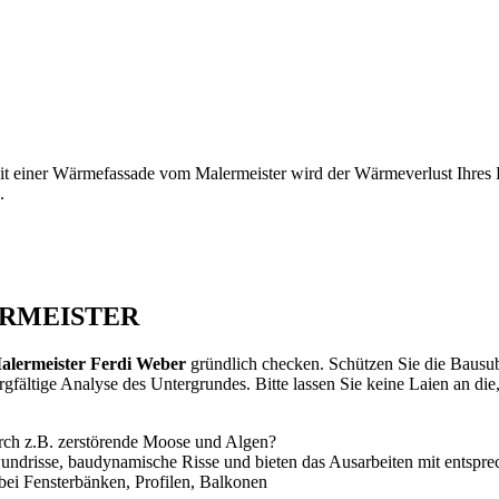
it einer Wärmefassade vom Malermeister wird der Wärmeverlust Ihres H
.
LERMEISTER
alermeister Ferdi Weber
gründlich checken. Schützen Sie die Bausubs
orgfältige Analyse des Untergrundes. Bitte lassen Sie keine Laien an di
urch z.B. zerstörende Moose und Algen?
undrisse, baudynamische Risse und bieten das Ausarbeiten mit ents
bei Fensterbänken, Profilen, Balkonen