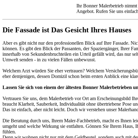
Ihr Bonner Malerbetrieb nimmt I
Angebot. Rufen Sie uns einfac
Die Fassade ist Das Gesicht Ihres Hauses
Aber es gibt nicht nur den professionellen Blick auf Ihre Fassade. N
können. Es gibt den Blick der Passanten, der Spaziergänger, Ihrer F
innerhalb von Sekundenbruchteilen ein Urteil gefällt wird, das nur sel
Umwelt senden - in zu vielen Fällen unbewusst.
Welchem Arzt würden Sie eher vertrauen? Welchem Versicherungsbüro, 
eher demjenigen, dessen Domizil schon beim ersten Anblick eine klar
Lassen Sie sich von einem der ältesten Bonner Malerbetrieben u
Vertrauen Sie uns, dem Malerbetrieb vor Ort am Erscheinungsbild Ihr
braucht Klarheit, Sauberkeit, Individualität ohne übertriebene Pose un
Das ist einfach, aber nicht leicht. Doch wir verstehen unser Malerha
Die Beratung durch uns, Ihrem Maler-Fachbetrieb, macht es Ihnen lei
umgeht und welche Wirkung sie entfalten. Gönnen Sie Ihrem Haus, Ihr
fühlen.
Denn wir wohnen nicht nur mit dem Geldbeutel, sondern auch mit der 