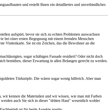
gsaufbauten und erstellt Ihnen ein detailliertes und unverbindliches
mstellen aufspürt, bevor sie sich zu echten Problemen auswachsen
u wie bei einer ersten Begegnung mit einem fremden Menschen
rste Visitenkarte. Sie ist ein Zeichen, das die Bewohner an die
achlässigten, sogar schäbigen Fassade residiert? Oder nicht doch
 mich bemühen, dieser Erwartung in allen Belangen gerecht zu werden.
ergoldeten Türknöpfe. Die wären sogar wenig hilfreich. Aber man
n, wir kennen die Materialien und wir wissen, wie man mit Farben
werden auch Sie sich in dieser "dritten Haut" wesentlich wohler
chbetrieb ist für beide Aspekte positiv.