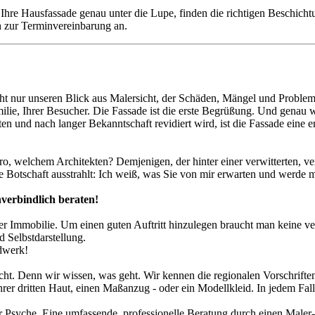
hre Hausfassade genau unter die Lupe, finden die richtigen Beschichtun
h zur Terminvereinbarung an.
icht nur unseren Blick aus Malersicht, der Schäden, Mängel und Proble
amilie, Ihrer Besucher. Die Fassade ist die erste Begrüßung. Und gena
ten und nach langer Bekanntschaft revidiert wird, ist die Fassade eine e
welchem Architekten? Demjenigen, der hinter einer verwitterten, vern
e Botschaft ausstrahlt: Ich weiß, was Sie von mir erwarten und werde
nverbindlich beraten!
er Immobilie. Um einen guten Auftritt hinzulegen braucht man keine v
d Selbstdarstellung.
ndwerk!
cht. Denn wir wissen, was geht. Wir kennen die regionalen Vorschrifte
er dritten Haut, einen Maßanzug - oder ein Modellkleid. In jedem Fall 
Psyche. Eine umfassende, professionelle Beratung durch einen Maler-Fa